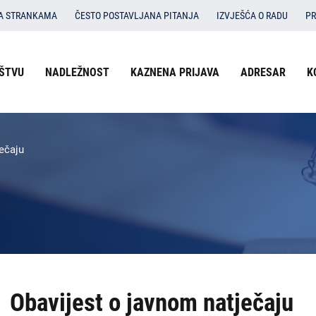
SA STRANKAMA
ČESTO POSTAVLJANA PITANJA
IZVJEŠĆA O RADU
PR
Izbornik
ŠTVU
NADLEŽNOST
KAZNENA PRIJAVA
ADRESAR
K
O državnom odvjetništvu
u
Nadležnost
zaglavlju
-
Kaznena prijava
ečaju
DORH
Adresar
Kontakti
Dokumenti
Izbornik
Obavijest o javnom natječaju
DORH
na