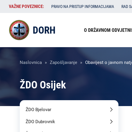
Skoči
VAŽNE
VAŽNE POVEZNICE:
PRAVO NA PRISTUP INFORMACIJAMA
RAD 
na
POVEZNICE:
glavni
Izbornik
sadržaj
DORH
O DRŽAVNOM ODVJETNI
u
zaglavlju
Breadcrumb
Naslovnica
Zapošljavanje
Obavijest o javnom natj
ŽDO Osijek
ŽDO Bjelovar
ŽDO Dubrovnik