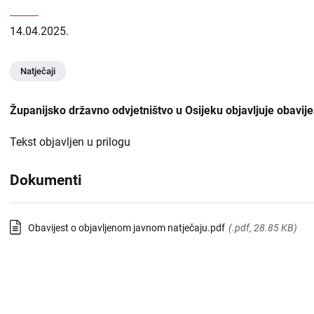
USKOK
naslovnoj
14.04.2025.
-
Županijska državna odvjetništva
DORH
Natječaji
Općinska državna odvjetništva
Županijsko državno odvjetništvo u Osijeku objavljuje obavij
Državnoodvjetničko vijeće
Tekst objavljen u prilogu
Zabranjen utjecaj i prisila
Dokumenti
Liste
Priopćenja
sadržaja
Obavijest o objavljenom javnom natječaju.pdf
(.pdf, 28.85 KB)
Zapošljavanje
-
DORH
Financijske objave
Isplate iz proračuna