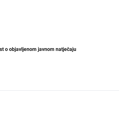
ŽDO Sisak
ŽDO Slavonski Brod
ŽDO Split
ŽDO Šibenik
est o objavljenom javnom natječaju
ŽDO Varaždin
ŽDO Velika Gorica
ŽDO Vukovar
ŽDO Zadar
ŽDO Zagreb