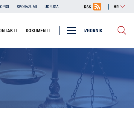
OPISI
SPORAZUMI
UDRUGA
HR
RSS
ONTAKTI
DOKUMENTI
IZBORNIK
Županijska državna odvjetništva
ŽDO Bjelovar
ŽDO Dubrovnik
ŽDO Karlovac
ŽDO Osijek
ŽDO Pula - Pola
ŽDO Rijeka