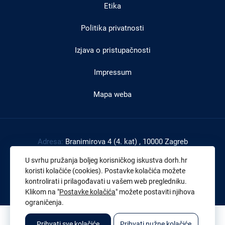
Etika
Politika privatnosti
Izjava o pristupačnosti
Impressum
Mapa weba
Adresa:
Branimirova 4 (4. kat) , 10000 Zagreb
Tel:
+385 1 4591 888
U svrhu pružanja boljeg korisničkog iskustva dorh.hr
Faks:
+385 1 4591 816
koristi kolačiće (cookies). Postavke kolačića možete
kontrolirati i prilagođavati u vašem web pregledniku.
OIB:
43539267895
Klikom na "
Postavke kolačića
" možete postaviti njihova
ograničenja.
© 2026. Sva prava pridržana. Državno odvjetništvo Republike Hrvatske
Prihvati sve kolačiće
Prihvati nužne kolačiće