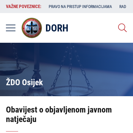
Skoči
VAŽNE
VAŽNE POVEZNICE:
PRAVO NA PRISTUP INFORMACIJAMA
RAD SA
na
POVEZNICE:
glavni
sadržaj
DORH
ŽDO Osijek
Obavijest o objavljenom javnom
natječaju