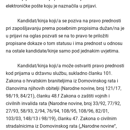
elektroničke pošte koju je naznačila u prijavi.
Kandidat/kinja koji/a se poziva na pravo prednosti
pri zapošljavanju prema posebnim propisima dužan/na je
u prijavi na oglas pozvati se na to pravo te priložiti
propisane dokaze o tom statusu i ima prednost u odnosu
na ostale kandidate/kinje samo pod jednakim uvjetima.
Kandidat/kinja koji/a može ostvariti pravo prednosti
kod prijama u državnu službu, sukladno članku 101.
Zakona o hrvatskim braniteljima iz Domovinskog rata i
članovima njihovih obitelji (Narodne novine, broj 121/17,
98/19, 84/21), članku 48.f Zakona o zaštiti vojnih i
civilnih invalida rata (Narodne novine, broj 33/92, 77/92,
27/93, 58/93, 2/94, 76/94, 108/95, 108/96, 82/01,
103/03, 148/13 i 98/19), članku 47. Zakona o civilnim
stradalnicima iz Domovinskog rata („Narodne novine“,