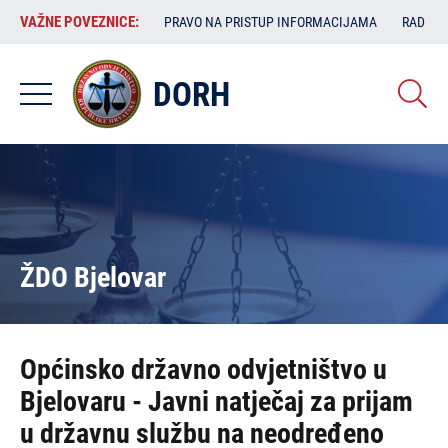
Skoči
VAŽNE
VAŽNE POVEZNICE:
PRAVO NA PRISTUP INFORMACIJAMA
RAD SA
na
POVEZNICE:
glavni
sadržaj
DORH
ŽDO Bjelovar
Općinsko državno odvjetništvo u
Bjelovaru - Javni natječaj za prijam
u državnu službu na neodređeno