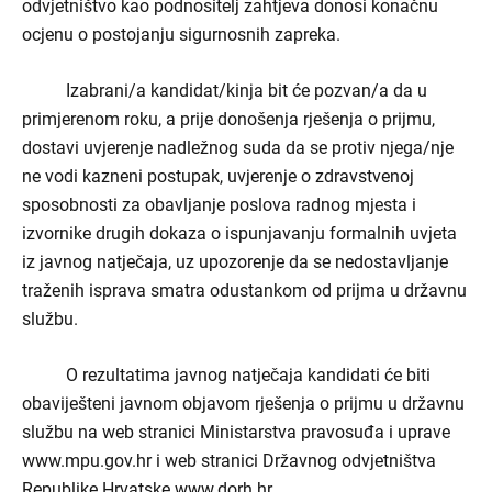
odvjetništvo kao podnositelj zahtjeva donosi konačnu
ocjenu o postojanju sigurnosnih zapreka.
Izabrani/a kandidat/kinja bit će pozvan/a da u
primjerenom roku, a prije donošenja rješenja o prijmu,
dostavi uvjerenje nadležnog suda da se protiv njega/nje
ne vodi kazneni postupak, uvjerenje o zdravstvenoj
sposobnosti za obavljanje poslova radnog mjesta i
izvornike drugih dokaza o ispunjavanju formalnih uvjeta
iz javnog natječaja, uz upozorenje da se nedostavljanje
traženih isprava smatra odustankom od prijma u državnu
službu.
O rezultatima javnog natječaja kandidati će biti
obaviješteni javnom objavom rješenja o prijmu u državnu
službu na web stranici Ministarstva pravosuđa i uprave
www.mpu.gov.hr i web stranici Državnog odvjetništva
Republike Hrvatske
www.dorh.hr
.