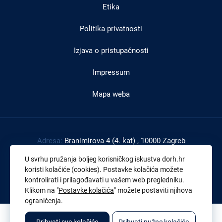
Etika
Politika privatnosti
Izjava o pristupačnosti
Impressum
Mapa weba
Adresa:
Branimirova 4 (4. kat) , 10000 Zagreb
Tel:
+385 1 4591 888
U svrhu pružanja boljeg korisničkog iskustva dorh.hr
Faks:
+385 1 4591 816
koristi kolačiće (cookies). Postavke kolačića možete
kontrolirati i prilagođavati u vašem web pregledniku.
OIB:
43539267895
Klikom na "
Postavke kolačića
" možete postaviti njihova
ograničenja.
© 2026. Sva prava pridržana. Državno odvjetništvo Republike Hrvatske