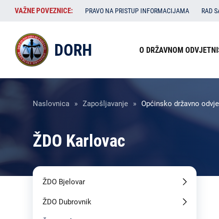
Skoči
VAŽNE
VAŽNE POVEZNICE:
PRAVO NA PRISTUP INFORMACIJAMA
RAD 
na
POVEZNICE:
glavni
Izbornik
sadržaj
DORH
O DRŽAVNOM ODVJETNI
u
zaglavlju
Breadcrumb
Naslovnica
Zapošljavanje
Općinsko državno odvjet
ŽDO Karlovac
ŽDO Bjelovar
ŽDO Dubrovnik