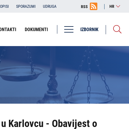
OPISI
SPORAZUMI
UDRUGA
HR
RSS
ONTAKTI
DOKUMENTI
IZBORNIK
Županijska državna odvjetništva
ŽDO Bjelovar
ŽDO Dubrovnik
ŽDO Karlovac
ŽDO Osijek
ŽDO Pula - Pola
ŽDO Rijeka
u Karlovcu - Obavijest o