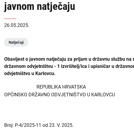
javnom natječaju
USKOK
naslovnoj
-
Županijska državna odvjetništva
26.05.2025.
DORH
Općinska državna odvjetništva
Natječaji
Državnoodvjetničko vijeće
Obavijest o javnom natječaju za prijam u državnu službu na
Zabranjen utjecaj i prisila
državnom odvjetništvu - 1 izvršitelj/ica i upisničar u državno
odvjetništvo u Karlovcu.
Liste
REPUBLIKA HRVATSKA
Priopćenja
sadržaja
OPĆINSKO DRŽAVNO ODVJETNIŠTVO U KARLOVCU
Zapošljavanje
-
DORH
Financijske objave
Broj: P-4/2025-11 od 23. V. 2025.
Isplate iz proračuna