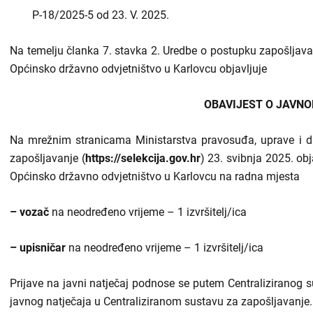
P-18/2025-5 od 23. V. 2025.
Odluke i izvješća
Na temelju članka 7. stavka 2. Uredbe o postupku zapošljava
Javna nabava
Općinsko državno odvjetništvo u Karlovcu objavljuje
Članci
OBAVIJEST O JAVN
Rubrike
Na mrežnim stranicama Ministarstva pravosuđa, uprave i dig
Aktualnosti
zapošljavanje (
https://selekcija.gov.hr
) 23. svibnja 2025. obj
Općinsko državno odvjetništvo u Karlovcu na radna mjesta
– vozač
na neodređeno vrijeme – 1 izvršitelj/ica
– upisničar
na neodređeno vrijeme – 1 izvršitelj/ica
Prijave na javni natječaj podnose se putem Centraliziranog 
javnog natječaja u Centraliziranom sustavu za zapošljavanje.