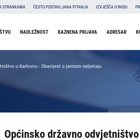
SA STRANKAMA
ČESTO POSTAVLJANA PITANJA
IZVJEŠĆA O RADU
PR
Izbornik
ŠTVU
NADLEŽNOST
KAZNENA PRIJAVA
ADRESAR
K
O državnom odvjetništvu
u
Nadležnost
zaglavlju
-
Kaznena prijava
ništvo u Karlovcu - Obavijest o javnom natječaju
DORH
Adresar
Kontakti
Dokumenti
Izbornik
Općinsko državno odvjetništvo 
DORH
na