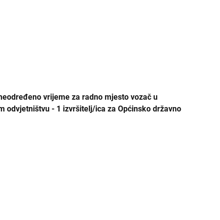
ŽDO Sisak
ŽDO Slavonski Brod
ŽDO Split
ŽDO Šibenik
ŽDO Varaždin
 neodređeno vrijeme za radno mjesto vozač u
m odvjetništvu - 1 izvršitelj/ica za Općinsko državno
ŽDO Velika Gorica
ŽDO Vukovar
ŽDO Zadar
ŽDO Zagreb