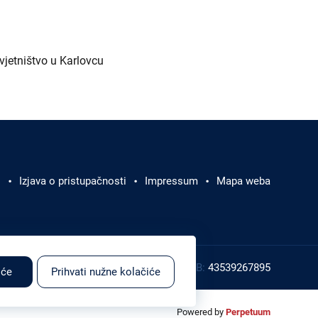
jetništvo u Karlovcu
i
Izjava o pristupačnosti
Impressum
Mapa weba
385 1 4591 888
Faks:
+385 1 4591 816
OIB:
43539267895
iće
Prihvati nužne kolačiće
Powered by
Perpetuum