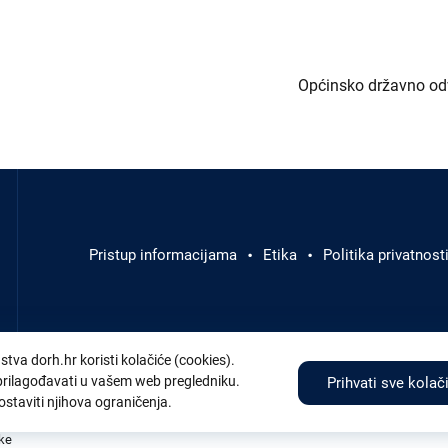
Općinsko državno odv
Izbornik
u
podnožju
Pristup informacijama
Etika
Politika privatnost
stva dorh.hr koristi kolačiće (cookies).
Adresa:
Branimirova 4 (4. kat) , 10000 Zagreb
Tel:
+
 prilagođavati u vašem web pregledniku.
Prihvati sve kolač
ostaviti njihova ograničenja.
ske