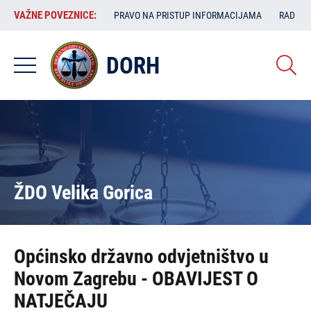
Skoči
VAŽNE
VAŽNE POVEZNICE:
PRAVO NA PRISTUP INFORMACIJAMA
RAD SA
na
POVEZNICE:
glavni
sadržaj
DORH
ŽDO Velika Gorica
Općinsko državno odvjetništvo u
Novom Zagrebu - OBAVIJEST O
NATJEČAJU