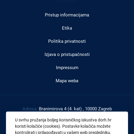
u
Pristup informacijama
podnožju
Etika
Politika privatnosti
Izjava o pristupačnosti
Impressum
Mapa weba
Adresa:
Branimirova 4 (4. kat) , 10000 Zagreb
Tel:
+385 1 4591 888
U svrhu pružanja boljeg korisničkog iskustva dorh.hr
Faks:
+385 1 4591 816
koristi kolačiće (cookies). Postavke kolačića možete
kontrolirati i prilagođavati u vašem web pregledniku.
OIB:
43539267895