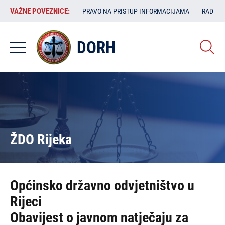
Skoči
VAŽNE
VAŽNE POVEZNICE:
PRAVO NA PRISTUP INFORMACIJAMA
RAD SA
na
POVEZNICE:
glavni
sadržaj
DORH
ŽDO Rijeka
Općinsko državno odvjetništvo u
Rijeci
Obavijest o javnom natječaju za