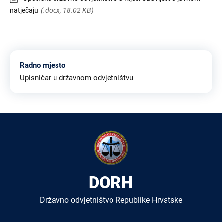
natječaju
(.docx, 18.02 KB)
Radno mjesto
Upisničar u državnom odvjetništvu
DORH
Državno odvjetništvo Republike Hrvatske
Izbornik