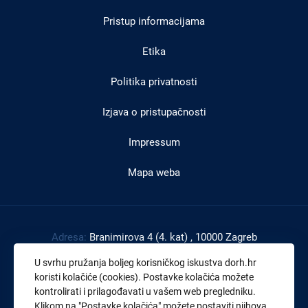
u
Pristup informacijama
podnožju
Etika
Politika privatnosti
Izjava o pristupačnosti
Impressum
Mapa weba
Adresa:
Branimirova 4 (4. kat) , 10000 Zagreb
Tel:
+385 1 4591 888
U svrhu pružanja boljeg korisničkog iskustva dorh.hr
Faks:
+385 1 4591 816
koristi kolačiće (cookies). Postavke kolačića možete
kontrolirati i prilagođavati u vašem web pregledniku.
OIB:
43539267895
Klikom na "
Postavke kolačića
" možete postaviti njihova