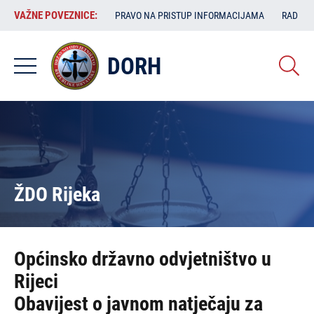
Skoči
VAŽNE
VAŽNE POVEZNICE:
PRAVO NA PRISTUP INFORMACIJAMA
RAD SA
na
POVEZNICE:
glavni
sadržaj
DORH
ŽDO Rijeka
Općinsko državno odvjetništvo u
Rijeci
Obavijest o javnom natječaju za