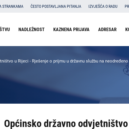
SA STRANKAMA
ČESTO POSTAVLJANA PITANJA
IZVJEŠĆA O RADU
PR
Izbornik
ŠTVU
NADLEŽNOST
KAZNENA PRIJAVA
ADRESAR
K
O državnom odvjetništvu
u
Nadležnost
zaglavlju
-
Kaznena prijava
ništvo u Rijeci - Rješenje o prijmu u državnu službu na neodređeno
DORH
Adresar
Kontakti
Dokumenti
Izbornik
Općinsko državno odvjetništvo 
DORH
na