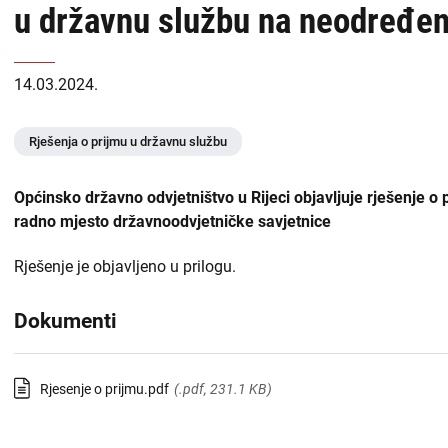
u državnu službu na neodređen
USKOK
naslovnoj
-
Županijska državna odvjetništva
14.03.2024.
DORH
Općinska državna odvjetništva
Rješenja o prijmu u državnu službu
Državnoodvjetničko vijeće
Općinsko državno odvjetništvo u Rijeci objavljuje rješenje 
Zabranjen utjecaj i prisila
radno mjesto državnoodvjetničke savjetnice
Liste
Rješenje je objavljeno u prilogu.
Priopćenja
sadržaja
Dokumenti
Zapošljavanje
-
DORH
Financijske objave
Rjesenje o prijmu.pdf
(.pdf, 231.1 KB)
Isplate iz proračuna