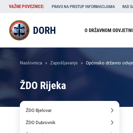
Skoči
VAŽNE
VAŽNE POVEZNICE:
PRAVO NA PRISTUP INFORMACIJAMA
RAD 
na
POVEZNICE:
glavni
Izbornik
sadržaj
DORH
O DRŽAVNOM ODVJETNI
u
zaglavlju
Breadcrumb
Naslovnica
Zapošljavanje
Općinsko državno odvjet
ŽDO Rijeka
ŽDO Bjelovar
ŽDO Dubrovnik