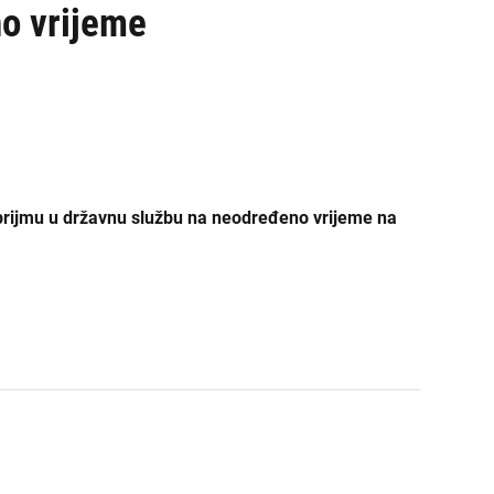
ŽDO Sisak
o vrijeme
ŽDO Slavonski Brod
ŽDO Split
ŽDO Šibenik
ŽDO Varaždin
o prijmu u državnu službu na neodređeno vrijeme na
ŽDO Velika Gorica
ŽDO Vukovar
ŽDO Zadar
ŽDO Zagreb