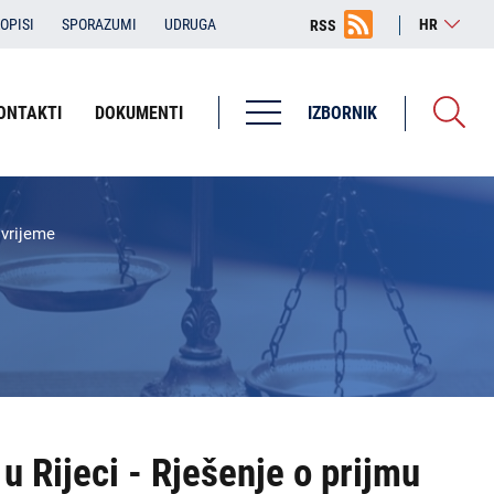
OPISI
SPORAZUMI
UDRUGA
HR
RSS
ONTAKTI
DOKUMENTI
IZBORNIK
Županijska državna odvjetništva
ŽDO Bjelovar
 vrijeme
ŽDO Dubrovnik
ŽDO Karlovac
ŽDO Osijek
ŽDO Pula - Pola
ŽDO Rijeka
u Rijeci - Rješenje o prijmu