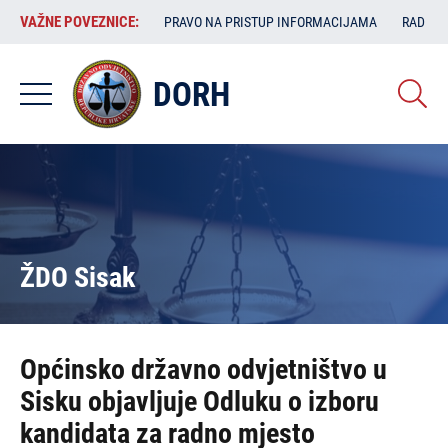
Skoči
VAŽNE
VAŽNE POVEZNICE:
PRAVO NA PRISTUP INFORMACIJAMA
RAD SA
na
POVEZNICE:
glavni
sadržaj
DORH
ŽDO Sisak
Općinsko državno odvjetništvo u
Sisku objavljuje Odluku o izboru
kandidata za radno mjesto