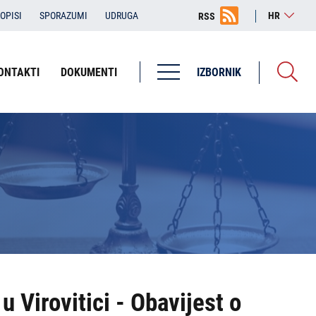
OPISI
SPORAZUMI
UDRUGA
HR
RSS
ONTAKTI
DOKUMENTI
IZBORNIK
Županijska državna odvjetništva
ŽDO Bjelovar
ŽDO Dubrovnik
ŽDO Karlovac
ŽDO Osijek
ŽDO Pula - Pola
ŽDO Rijeka
 Virovitici - Obavijest o