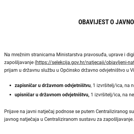
Odluke i izvješća
OBAVIJEST O JAVN
Javna nabava
Članci
Rubrike
Na mrežnim stranicama Ministarstva pravosuđa, uprave i digi
Aktualnosti
zapošljavanje (
https://selekcija.gov.hr/natjecaji/objavljeni-nat
prijam u državnu službu u Općinsko državno odvjetništvo u Vi
zapisničar u državnom odvjetništvu
, 1 izvršitelj/ica, n
upisničar u državnom odvjetništvu,
1 izvršitelj/ica, na 
Prijave na javni natječaj podnose se putem Centraliziranog s
javnog natječaja u Centraliziranom sustavu za zapošljavanje