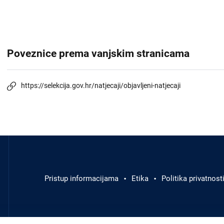
Poveznice prema vanjskim stranicama
https://selekcija.gov.hr/natjecaji/objavljeni-natjecaji
Izbornik
u
podnožju
Pristup informacijama
Etika
Politika privatnost