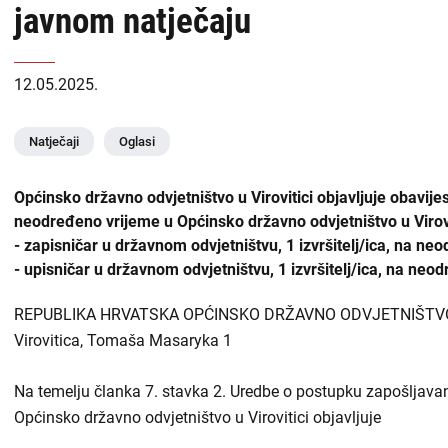
javnom natječaju
USKOK
naslovnoj
-
Županijska državna odvjetništva
12.05.2025.
DORH
Općinska državna odvjetništva
Natječaji
Oglasi
Državnoodvjetničko vijeće
Općinsko državno odvjetništvo u Virovitici objavljuje obavij
Zabranjen utjecaj i prisila
neodređeno vrijeme u Općinsko državno odvjetništvo u Virovi
- zapisničar u državnom odvjetništvu, 1 izvršitelj/ica, na ne
Liste
- upisničar u državnom odvjetništvu, 1 izvršitelj/ica, na neo
Priopćenja
sadržaja
REPUBLIKA HRVATSKA OPĆINSKO DRŽAVNO ODVJETNIŠTVO
Zapošljavanje
-
Virovitica, Tomaša Masaryka 1
DORH
Financijske objave
Na temelju članka 7. stavka 2. Uredbe o postupku zapošljavan
Općinsko državno odvjetništvo u Virovitici objavljuje
Isplate iz proračuna