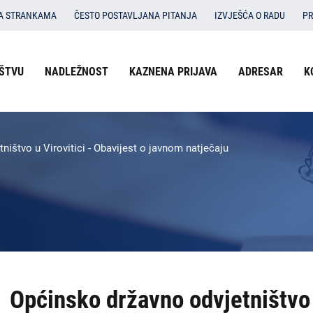
SA STRANKAMA
ČESTO POSTAVLJANA PITANJA
IZVJEŠĆA O RADU
PR
Izbornik
ŠTVU
NADLEŽNOST
KAZNENA PRIJAVA
ADRESAR
K
O državnom odvjetništvu
u
Nadležnost
zaglavlju
-
Kaznena prijava
ništvo u Virovitici - Obavijest o javnom natječaju
DORH
Adresar
Kontakti
Dokumenti
Izbornik
Općinsko državno odvjetništvo u
DORH
na