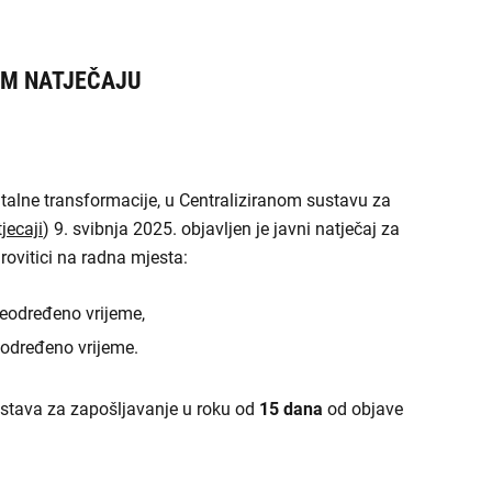
OM NATJEČAJU
talne transformacije, u Centraliziranom sustavu za
jecaji
) 9. svibnja 2025. objavljen je javni natječaj za
rovitici na radna mjesta:
a neodređeno vrijeme,
neodređeno vrijeme.
ustava za zapošljavanje u roku od
15 dana
od objave
.