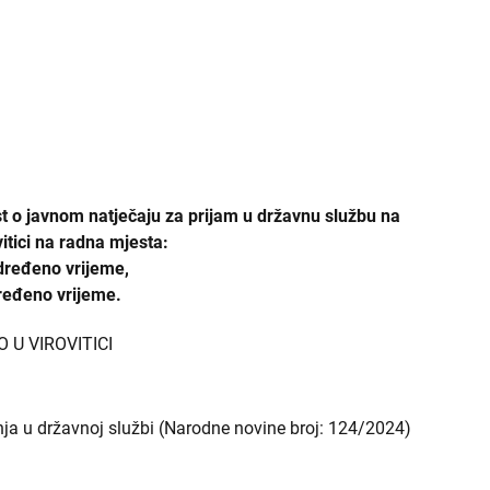
ŽDO Sisak
ŽDO Slavonski Brod
ŽDO Split
ŽDO Šibenik
ŽDO Varaždin
est o javnom natječaju za prijam u državnu službu na
tici na radna mjesta:
ŽDO Velika Gorica
određeno vrijeme,
dređeno vrijeme.
ŽDO Vukovar
 U VIROVITICI
ŽDO Zadar
ŽDO Zagreb
ja u državnoj službi (Narodne novine broj: 124/2024)