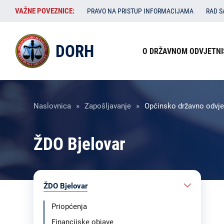
Skoči
VAŽNE
VAŽNE POVEZNICE:
PRAVO NA PRISTUP INFORMACIJAMA
RAD 
na
POVEZNICE:
glavni
Izbornik
sadržaj
DORH
O DRŽAVNOM ODVJETNI
u
zaglavlju
Breadcrumb
Naslovnica
Zapošljavanje
Općinsko državno odvjet
ŽDO Bjelovar
ŽDO Bjelovar
Priopćenja
Financijske objave