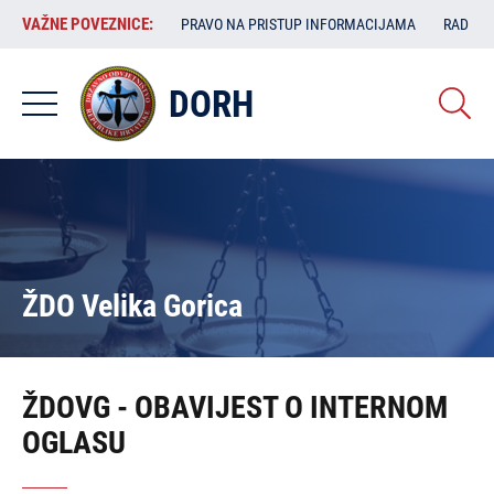
Skoči
VAŽNE
VAŽNE POVEZNICE:
PRAVO NA PRISTUP INFORMACIJAMA
RAD SA
na
POVEZNICE:
glavni
sadržaj
DORH
ŽDO Velika Gorica
ŽDOVG - OBAVIJEST O INTERNOM
OGLASU