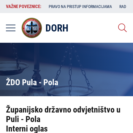
Skoči
VAŽNE
VAŽNE POVEZNICE:
PRAVO NA PRISTUP INFORMACIJAMA
RAD SA
na
POVEZNICE:
glavni
sadržaj
DORH
ŽDO Pula - Pola
Županijsko državno odvjetništvo u
Puli - Pola
Interni oglas