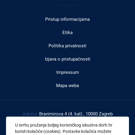
Izbornik
u
Pristup informacijama
podnožju
Etika
Politika privatnosti
Izjava o pristupačnosti
Impressum
Mapa weba
Adresa:
Branimirova 4 (4. kat) , 10000 Zagreb
Tel:
+385 1 4591 888
U svrhu pružanja boljeg korisničkog iskustva dorh.hr
Faks:
+385 1 4591 816
koristi kolačiće (cookies). Postavke kolačića možete