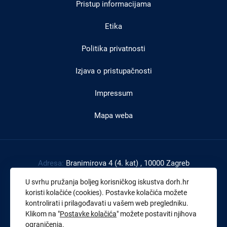
Pristup informacijama
podnožju
Etika
Politika privatnosti
Izjava o pristupačnosti
Impressum
Mapa weba
Adresa:
Branimirova 4 (4. kat) , 10000 Zagreb
Tel:
+385 1 4591 888
U svrhu pružanja boljeg korisničkog iskustva dorh.hr
Faks:
+385 1 4591 816
koristi kolačiće (cookies). Postavke kolačića možete
kontrolirati i prilagođavati u vašem web pregledniku.
OIB:
43539267895
Klikom na "
Postavke kolačića
" možete postaviti njihova
ograničenja.