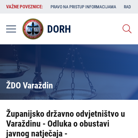
Skoči
VAŽNE
VAŽNE POVEZNICE:
PRAVO NA PRISTUP INFORMACIJAMA
RAD SA
na
POVEZNICE:
glavni
sadržaj
DORH
ŽDO Varaždin
Županijsko državno odvjetništvo u
Varaždinu - Odluka o obustavi
javnog natječaja -