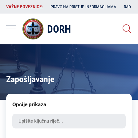
Skoči
VAŽNE
VAŽNE POVEZNICE:
PRAVO NA PRISTUP INFORMACIJAMA
RAD SA
na
POVEZNICE:
glavni
sadržaj
DORH
Zapošljavanje
Opcije prikaza