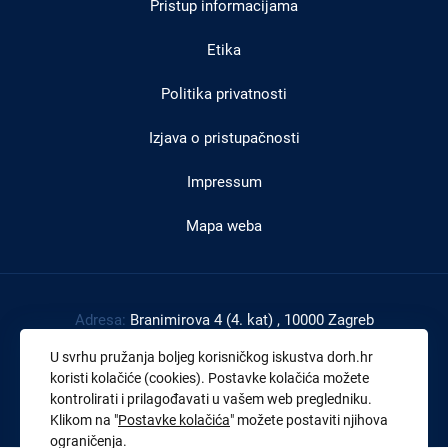
Pristup informacijama
podnožju
Etika
Politika privatnosti
Izjava o pristupačnosti
Impressum
Mapa weba
Adresa:
Branimirova 4 (4. kat) , 10000 Zagreb
Tel:
+385 1 4591 888
U svrhu pružanja boljeg korisničkog iskustva dorh.hr
Faks:
+385 1 4591 816
koristi kolačiće (cookies). Postavke kolačića možete
kontrolirati i prilagođavati u vašem web pregledniku.
OIB:
43539267895
Klikom na "
Postavke kolačića
" možete postaviti njihova
ograničenja.