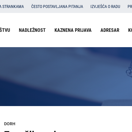
SA STRANKAMA
ČESTO POSTAVLJANA PITANJA
IZVJEŠĆA O RADU
PR
Izbornik
ŠTVU
NADLEŽNOST
KAZNENA PRIJAVA
ADRESAR
K
O državnom odvjetništvu
u
Nadležnost
zaglavlju
-
Kaznena prijava
DORH
Adresar
Kontakti
Dokumenti
Izbornik
DORH
DORH
na