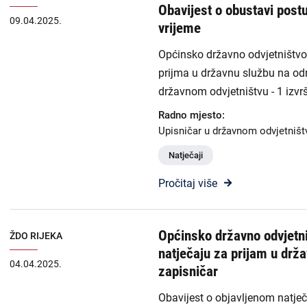
Obavijest o obustavi post
Odluke i izvješća
09.04.2025.
vrijeme
Javna nabava
Općinsko državno odvjetništvo 
prijma u državnu službu na od
Članci
državnom odvjetništvu - 1 izvrš
Radno mjesto:
Rubrike
Upisničar u državnom odvjetništ
Aktualnosti
Natječaji
Pročitaj više
Općinsko državno odvjetni
ŽDO RIJEKA
natječaju za prijam u drž
04.04.2025.
zapisničar
Obavijest o objavljenom natje