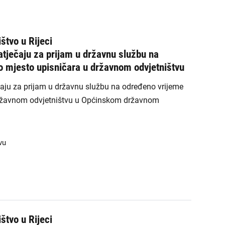
ŽDO Sisak
ŽDO Slavonski Brod
štvo u Rijeci
ŽDO Split
atječaju za prijam u državnu službu na
o mjesto upisničara u državnom odvjetništvu
ŽDO Šibenik
čaju za prijam u državnu službu na određeno vrijeme
ŽDO Varaždin
državnom odvjetništvu u Općinskom državnom
ŽDO Velika Gorica
vu
ŽDO Vukovar
ŽDO Zadar
ŽDO Zagreb
štvo u Rijeci