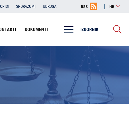
OPISI
SPORAZUMI
UDRUGA
HR
RSS
ONTAKTI
DOKUMENTI
IZBORNIK
Županijska državna odvjetništva
ŽDO Bjelovar
ŽDO Dubrovnik
ŽDO Karlovac
ŽDO Osijek
ŽDO Pula - Pola
ŽDO Rijeka