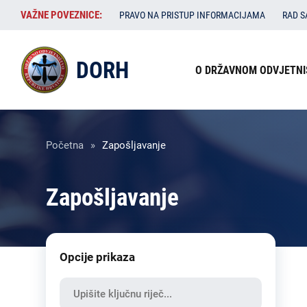
Skoči
VAŽNE
VAŽNE POVEZNICE:
PRAVO NA PRISTUP INFORMACIJAMA
RAD 
na
POVEZNICE:
glavni
Izbornik
sadržaj
DORH
O DRŽAVNOM ODVJETNI
u
zaglavlju
Breadcrumb
Početna
Zapošljavanje
Zapošljavanje
Opcije prikaza