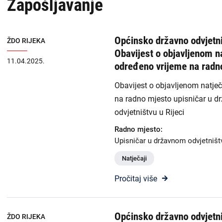
Zapošljavanje
USKOK
naslovnoj
-
Županijska državna odvjetništva
Općinsko državno odvjetni
ŽDO RIJEKA
DORH
Obavijest o objavljenom n
Općinska državna odvjetništva
11.04.2025.
određeno vrijeme na radn
Državnoodvjetničko vijeće
Obavijest o objavljenom natje
na radno mjesto upisničar u 
Zabranjen utjecaj i prisila
odvjetništvu u Rijeci
Radno mjesto:
Liste
Upisničar u državnom odvjetništ
Priopćenja
sadržaja
Natječaji
Zapošljavanje
-
Pročitaj više
DORH
Financijske objave
Isplate iz proračuna
Općinsko državno odvjetni
ŽDO RIJEKA