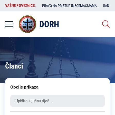
Skoči
VAŽNE
VAŽNE POVEZNICE:
PRAVO NA PRISTUP INFORMACIJAMA
RAD SA
na
POVEZNICE:
glavni
sadržaj
DORH
Članci
Opcije prikaza