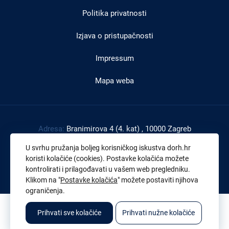
Politika privatnosti
Izjava o pristupačnosti
Impressum
Mapa weba
Adresa:
Branimirova 4 (4. kat) , 10000 Zagreb
Tel:
+385 1 4591 888
U svrhu pružanja boljeg korisničkog iskustva dorh.hr
Faks:
+385 1 4591 816
koristi kolačiće (cookies). Postavke kolačića možete
kontrolirati i prilagođavati u vašem web pregledniku.
OIB:
43539267895
Klikom na "
Postavke kolačića
" možete postaviti njihova
ograničenja.
© 2026. Sva prava pridržana. Državno odvjetništvo Republike Hrvatske
Prihvati sve kolačiće
Prihvati nužne kolačiće