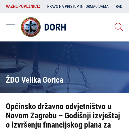
Skoči
VAŽNE
VAŽNE POVEZNICE:
PRAVO NA PRISTUP INFORMACIJAMA
RAD SA
na
POVEZNICE:
glavni
sadržaj
DORH
ŽDO Velika Gorica
Općinsko državno odvjetništvo u
Novom Zagrebu – Godišnji izvještaj
o izvršenju financijskog plana za