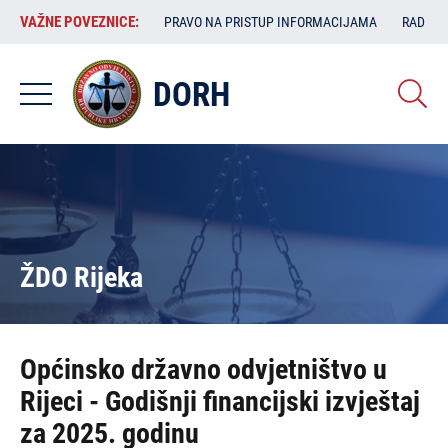
Skoči
VAŽNE
VAŽNE POVEZNICE:
PRAVO NA PRISTUP INFORMACIJAMA
RAD SA
na
POVEZNICE:
glavni
sadržaj
DORH
ŽDO Rijeka
Općinsko državno odvjetništvo u
Rijeci - Godišnji financijski izvještaj
za 2025. godinu