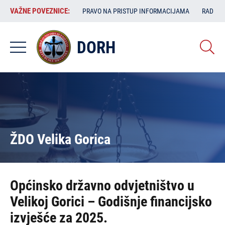
Skoči
VAŽNE
VAŽNE POVEZNICE:
PRAVO NA PRISTUP INFORMACIJAMA
RAD SA
na
POVEZNICE:
glavni
sadržaj
DORH
ŽDO Velika Gorica
Općinsko državno odvjetništvo u
Velikoj Gorici – Godišnje financijsko
izvješće za 2025.