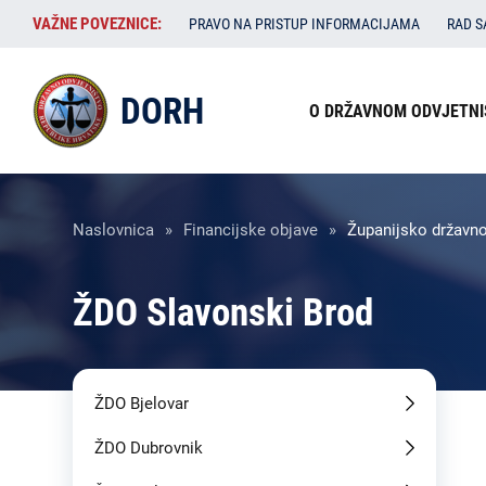
Skoči
VAŽNE
VAŽNE POVEZNICE:
PRAVO NA PRISTUP INFORMACIJAMA
RAD 
na
POVEZNICE:
glavni
Izbornik
sadržaj
DORH
O DRŽAVNOM ODVJETNI
u
zaglavlju
Breadcrumb
Naslovnica
Financijske objave
Županijsko državno 
ŽDO Slavonski Brod
ŽDO Bjelovar
ŽDO Dubrovnik