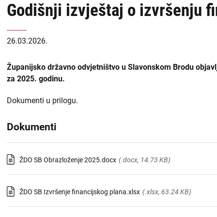
Godišnji izvještaj o izvršenju 
USKOK
naslovnoj
-
Županijska državna odvjetništva
26.03.2026.
DORH
Općinska državna odvjetništva
Županijsko državno odvjetništvo u Slavonskom Brodu objavljuj
za 2025. godinu.
Državnoodvjetničko vijeće
Dokumenti u prilogu.
Zabranjen utjecaj i prisila
Dokumenti
Liste
Priopćenja
sadržaja
ŽDO SB Obrazloženje 2025.docx
(.docx, 14.73 KB)
Zapošljavanje
-
DORH
Financijske objave
ŽDO SB Izvršenje financijskog plana.xlsx
(.xlsx, 63.24 KB)
Isplate iz proračuna