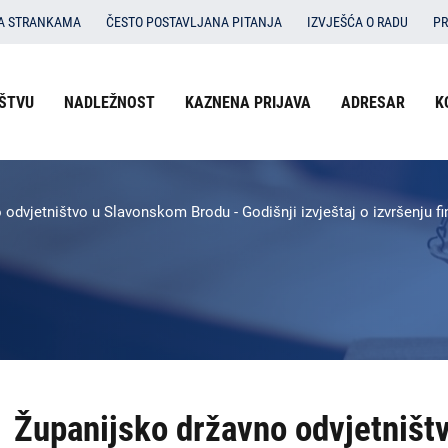
SA STRANKAMA
ČESTO POSTAVLJANA PITANJA
IZVJEŠĆA O RADU
PR
Izbornik
ŠTVU
NADLEŽNOST
KAZNENA PRIJAVA
ADRESAR
K
O državnom odvjetništvu
u
Nadležnost
zaglavlju
-
Kaznena prijava
odvjetništvo u Slavonskom Brodu - Godišnji izvještaj o izvršenju f
DORH
Adresar
Kontakti
Dokumenti
Izbornik
Županijsko državno odvjetništ
DORH
na