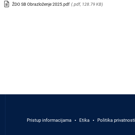
ŽDO SB Obrazloženje 2025.pdf
(.pdf, 128.79 KB)
Odluke i izvješća
Javna nabava
Članci
Rubrike
Aktualnosti
Izbornik
u
podnožju
Pristup informacijama
Etika
Politika privatnost