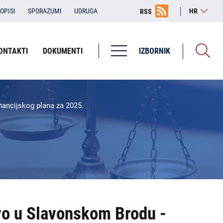
OPISI
SPORAZUMI
UDRUGA
HR
RSS
ONTAKTI
DOKUMENTI
IZBORNIK
Županijska državna odvjetništva
ŽDO Bjelovar
inancijskog plana za 2025.
ŽDO Dubrovnik
ŽDO Karlovac
ŽDO Osijek
ŽDO Pula - Pola
ŽDO Rijeka
vo u Slavonskom Brodu -