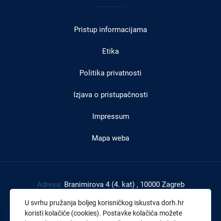
u
Pristup informacijama
podnožju
Etika
Politika privatnosti
Izjava o pristupačnosti
Impressum
Mapa weba
Adresa:
Branimirova 4 (4. kat) , 10000 Zagreb
Tel:
+385 1 4591 888
U svrhu pružanja boljeg korisničkog iskustva dorh.hr
Faks:
+385 1 4591 816
koristi kolačiće (cookies). Postavke kolačića možete