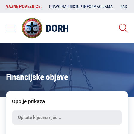
Skoči
VAŽNE
VAŽNE POVEZNICE:
PRAVO NA PRISTUP INFORMACIJAMA
RAD SA
na
POVEZNICE:
glavni
sadržaj
DORH
Financijske objave
Opcije prikaza