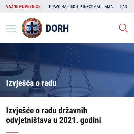
Skoči
VAŽNE
VAŽNE POVEZNICE:
PRAVO NA PRISTUP INFORMACIJAMA
RAD SA
na
POVEZNICE:
glavni
sadržaj
DORH
Izvješća o radu
Izvješće o radu državnih
odvjetništava u 2021. godini