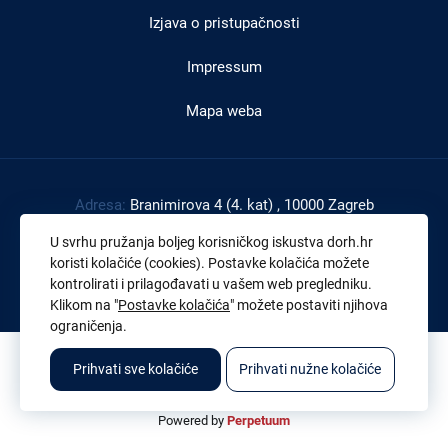
Izjava o pristupačnosti
Impressum
Mapa weba
Adresa:
Branimirova 4 (4. kat) , 10000 Zagreb
Tel:
+385 1 4591 888
U svrhu pružanja boljeg korisničkog iskustva dorh.hr
Faks:
+385 1 4591 816
koristi kolačiće (cookies). Postavke kolačića možete
kontrolirati i prilagođavati u vašem web pregledniku.
OIB:
43539267895
Klikom na "
Postavke kolačića
" možete postaviti njihova
ograničenja.
© 2026. Sva prava pridržana. Državno odvjetništvo Republike Hrvatske
Prihvati sve kolačiće
Prihvati nužne kolačiće
Powered by
Perpetuum