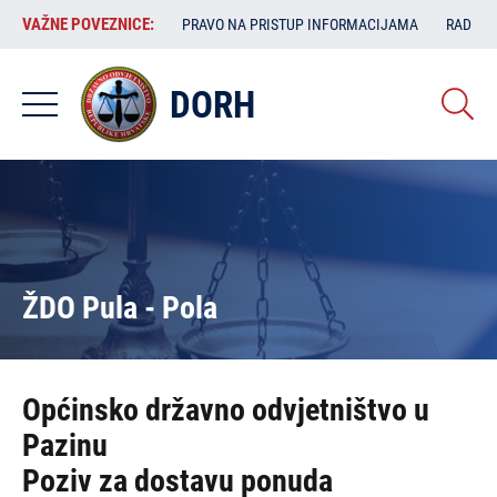
Skoči
VAŽNE
VAŽNE POVEZNICE:
PRAVO NA PRISTUP INFORMACIJAMA
RAD SA
na
POVEZNICE:
glavni
sadržaj
DORH
ŽDO Pula - Pola
Općinsko državno odvjetništvo u
Pazinu
Poziv za dostavu ponuda