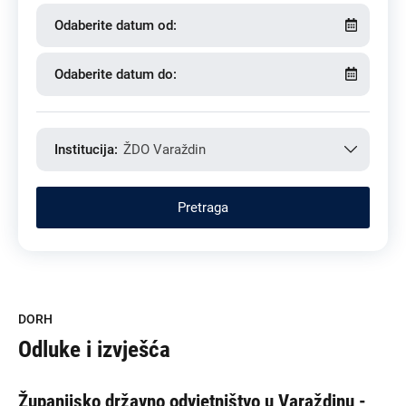
Odaberite datum od:
Odaberite datum do:
Institucija:
ŽDO Varaždin
DORH
Odluke i izvješća
Županijsko državno odvjetništvo u Varaždinu -