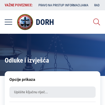
Skoči
VAŽNE
VAŽNE POVEZNICE:
PRAVO NA PRISTUP INFORMACIJAMA
RAD SA
na
POVEZNICE:
glavni
sadržaj
DORH
Odluke i izvješća
Opcije prikaza