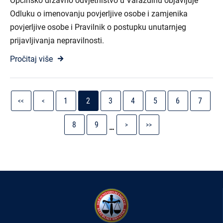
Općinsko državno odvjetništvo u Varaždinu objavljuje
Odluku o imenovanju povjerljive osobe i zamjenika
povjerljive osobe i Pravilnik o postupku unutarnjeg
prijavljivanja nepravilnosti.
Pročitaj više
Pagination
First
Previous
Stranica
Current
Stranica
Stranica
Stranica
Stranica
Strani
1
2
3
4
5
6
7
<<
<
page
page
page
Stranica
Stranica
Next
Last
8
9
>
>>
…
page
page