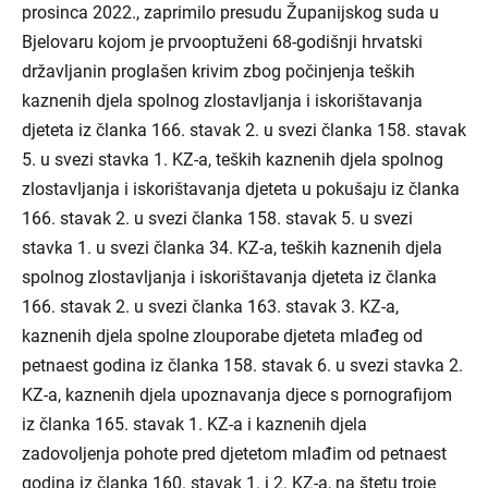
prosinca 2022., zaprimilo presudu Županijskog suda u
Bjelovaru kojom je prvooptuženi 68-godišnji hrvatski
državljanin proglašen krivim zbog počinjenja teških
kaznenih djela spolnog zlostavljanja i iskorištavanja
djeteta iz članka 166. stavak 2. u svezi članka 158. stavak
5. u svezi stavka 1. KZ-a, teških kaznenih djela spolnog
zlostavljanja i iskorištavanja djeteta u pokušaju iz članka
166. stavak 2. u svezi članka 158. stavak 5. u svezi
stavka 1. u svezi članka 34. KZ-a, teških kaznenih djela
spolnog zlostavljanja i iskorištavanja djeteta iz članka
166. stavak 2. u svezi članka 163. stavak 3. KZ-a,
kaznenih djela spolne zlouporabe djeteta mlađeg od
petnaest godina iz članka 158. stavak 6. u svezi stavka 2.
KZ-a, kaznenih djela upoznavanja djece s pornografijom
iz članka 165. stavak 1. KZ-a i kaznenih djela
zadovoljenja pohote pred djetetom mlađim od petnaest
godina iz članka 160. stavak 1. i 2. KZ-a, na štetu troje