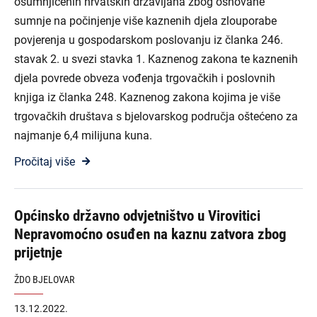
osumnjičenih hrvatskih državljana zbog osnovane
sumnje na počinjenje više kaznenih djela zlouporabe
povjerenja u gospodarskom poslovanju iz članka 246.
stavak 2. u svezi stavka 1. Kaznenog zakona te kaznenih
djela povrede obveza vođenja trgovačkih i poslovnih
knjiga iz članka 248. Kaznenog zakona kojima je više
trgovačkih društava s bjelovarskog područja oštećeno za
najmanje 6,4 milijuna kuna.
Pročitaj više
Općinsko državno odvjetništvo u Virovitici
Nepravomoćno osuđen na kaznu zatvora zbog
prijetnje
ŽDO BJELOVAR
13.12.2022.