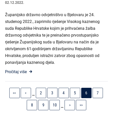
02.12.2022.
Županijsko državno odvjetništvo u Bjelovaru je 24.
studenog 2022., zaprimilo rješenje Visokog kaznenog
suda Republike Hrvatske kojim je prihvaćena žalba
državnog odvjetnika te je preinačeno prvostupanjsko
rješenje Županijskog suda u Bjelovaru na način da je
okrivljenom 61-godišnjem državljaninu Republike
Hrvatske, produljen istražni zatvor zbog opasnosti od
ponavljanja kaznenog djela.
Pročitaj više
Pagination
First
Previous
Stranica
Stranica
Stranica
Stranica
Current
Stranica
2
3
4
5
6
7
<<
<
…
page
page
page
Stranica
Stranica
Stranica
Next
Last
8
9
10
>
>>
…
page
page