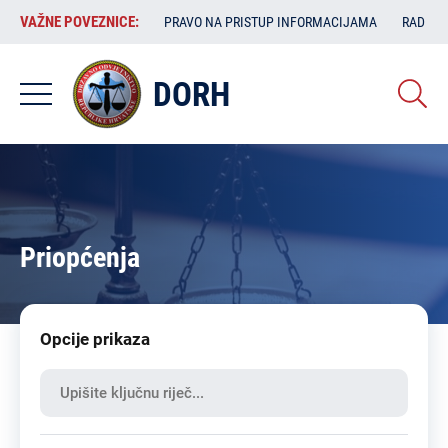
Skoči
VAŽNE
VAŽNE POVEZNICE:
PRAVO NA PRISTUP INFORMACIJAMA
RAD SA
na
POVEZNICE:
glavni
sadržaj
DORH
Priopćenja
Opcije prikaza