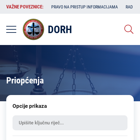
Skoči
VAŽNE
VAŽNE POVEZNICE:
PRAVO NA PRISTUP INFORMACIJAMA
RAD SA
na
POVEZNICE:
glavni
sadržaj
DORH
Priopćenja
Opcije prikaza