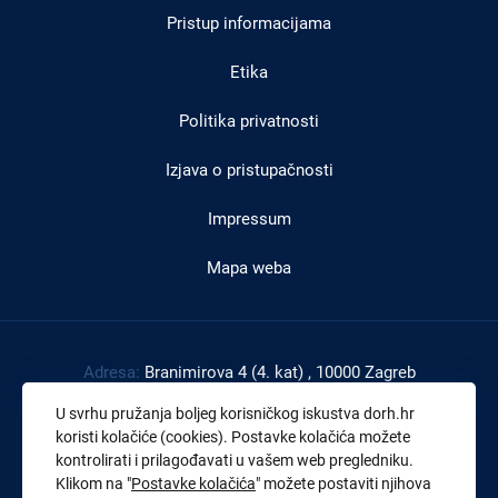
Pristup informacijama
podnožju
Etika
Politika privatnosti
Izjava o pristupačnosti
Impressum
Mapa weba
Adresa:
Branimirova 4 (4. kat) , 10000 Zagreb
Tel:
+385 1 4591 888
U svrhu pružanja boljeg korisničkog iskustva dorh.hr
Faks:
+385 1 4591 816
koristi kolačiće (cookies). Postavke kolačića možete
kontrolirati i prilagođavati u vašem web pregledniku.
OIB:
43539267895
Klikom na "
Postavke kolačića
" možete postaviti njihova