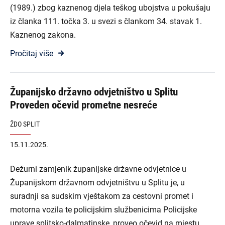
(1989.) zbog kaznenog djela teškog ubojstva u pokušaju
iz članka 111. točka 3. u svezi s člankom 34. stavak 1.
Kaznenog zakona.
Pročitaj više
Županijsko državno odvjetništvo u Splitu
Proveden očevid prometne nesreće
ŽDO SPLIT
15.11.2025.
Dežurni zamjenik županijske državne odvjetnice u
Županijskom državnom odvjetništvu u Splitu je, u
suradnji sa sudskim vještakom za cestovni promet i
motorna vozila te policijskim službenicima Policijske
uprave splitsko-dalmatinske, proveo očevid na mjestu