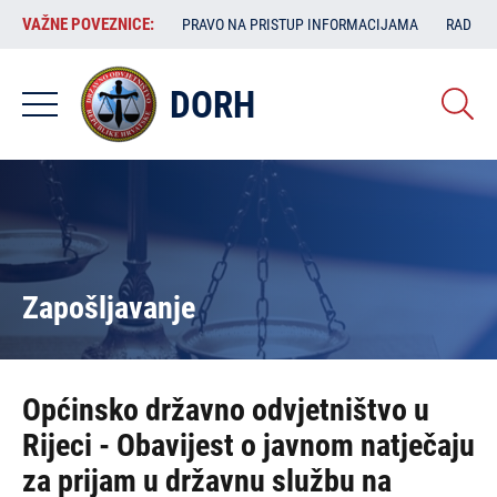
Skoči
VAŽNE
VAŽNE POVEZNICE:
PRAVO NA PRISTUP INFORMACIJAMA
RAD SA
na
POVEZNICE:
glavni
sadržaj
DORH
Zapošljavanje
Općinsko državno odvjetništvo u
Rijeci - Obavijest o javnom natječaju
za prijam u državnu službu na