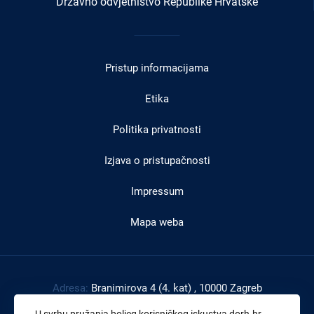
Državno odvjetništvo Republike Hrvatske
Izbornik
u
Pristup informacijama
podnožju
Etika
Politika privatnosti
Izjava o pristupačnosti
Impressum
Mapa weba
Adresa:
Branimirova 4 (4. kat) , 10000 Zagreb
Tel:
+385 1 4591 888