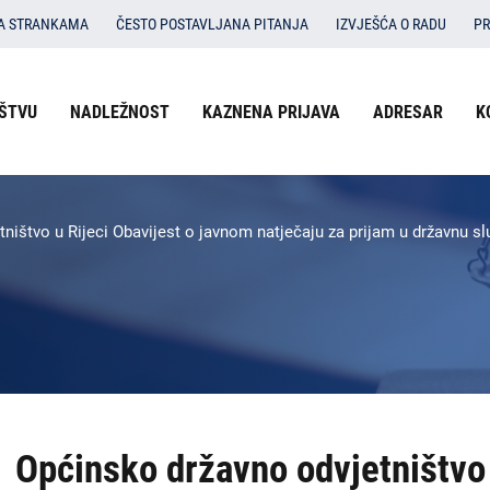
SA STRANKAMA
ČESTO POSTAVLJANA PITANJA
IZVJEŠĆA O RADU
PR
Izbornik
ŠTVU
NADLEŽNOST
KAZNENA PRIJAVA
ADRESAR
K
O državnom odvjetništvu
u
Nadležnost
zaglavlju
-
Kaznena prijava
ništvo u Rijeci Obavijest o javnom natječaju za prijam u državnu 
DORH
Adresar
Kontakti
Dokumenti
Izbornik
Općinsko državno odvjetništvo 
DORH
na