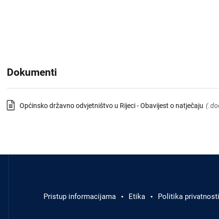
Dokumenti
Općinsko državno odvjetništvo u Rijeci - Obavijest o natječaju
(.do
Izbornik
u
podnožju
Pristup informacijama
Etika
Politika privatnost