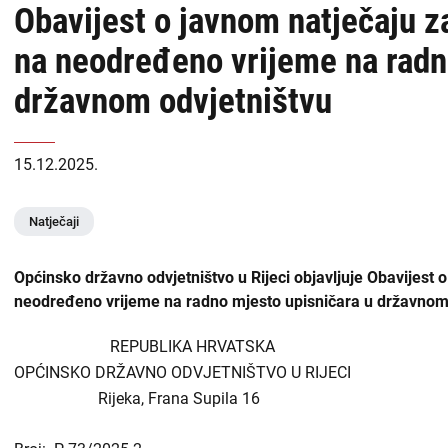
Obavijest o javnom natječaju z
USKOK
naslovnoj
na neodređeno vrijeme na radn
-
Županijska državna odvjetništva
državnom odvjetništvu
DORH
Općinska državna odvjetništva
15.12.2025.
Državnoodvjetničko vijeće
Zabranjen utjecaj i prisila
Natječaji
Liste
Općinsko državno odvjetništvo u Rijeci objavljuje Obavijest 
Priopćenja
sadržaja
neodređeno vrijeme na radno mjesto upisničara u državnom od
Zapošljavanje
-
REPUBLIKA HRVATSKA
OPĆINSKO DRŽAVNO ODVJETNIŠTVO U RIJECI
DORH
Financijske objave
Rijeka, Frana Supila 16
Isplate iz proračuna