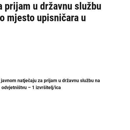
ŽDO Sisak
a prijam u državnu službu
o mjesto upisničara u
ŽDO Slavonski Brod
ŽDO Split
ŽDO Šibenik
ŽDO Varaždin
ŽDO Velika Gorica
o javnom natječaju za prijam u državnu službu na
ŽDO Vukovar
vjetništvu – 1 izvršitelj/ica
ŽDO Zadar
ŽDO Zagreb