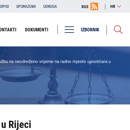
OPISI
SPORAZUMI
UDRUGA
HR
RSS
ONTAKTI
DOKUMENTI
IZBORNIK
Županijska državna odvjetništva
ŽDO Bjelovar
službu na neodređeno vrijeme na radno mjesto upisničara u državnom
ŽDO Dubrovnik
ŽDO Karlovac
ŽDO Osijek
ŽDO Pula - Pola
ŽDO Rijeka
u Rijeci