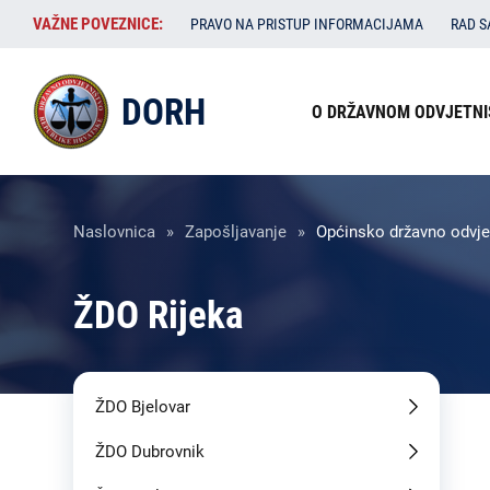
Skoči
VAŽNE
VAŽNE POVEZNICE:
PRAVO NA PRISTUP INFORMACIJAMA
RAD 
na
POVEZNICE:
glavni
Izbornik
sadržaj
DORH
O DRŽAVNOM ODVJETNI
u
zaglavlju
Breadcrumb
Naslovnica
Zapošljavanje
Općinsko državno odvjet
ŽDO Rijeka
ŽDO Bjelovar
ŽDO Dubrovnik