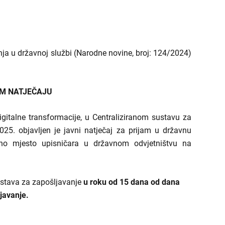
5.
ja u državnoj službi (Narodne novine, broj: 124/2024)
OM NATJEČAJU
italne transformacije, u Centraliziranom sustavu za
2025. objavljen je javni natječaj za prijam u državnu
dno mjesto upisničara u državnom odvjetništvu na
ustava za zapošljavanje
u roku od 15 dana od dana
javanje.