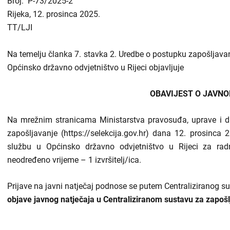
Broj: P-73/2025-2
Rijeka, 12. prosinca 202
Odluke i izvješća
TT/LJI
Javna nabava
Na temelju članka 7. stavka 2. Uredbe o postupku zapošljavan
Članci
Općinsko državno odvjetništvo u Rijeci objavljuje
Rubrike
OBAVIJEST O JAVN
Aktualnosti
Na mrežnim stranicama Ministarstva pravosuđa, uprave i dig
zapošljavanje (https://selekcija.gov.hr) dana 12. prosinca 
službu u Općinsko državno odvjetništvo u Rijeci za ra
neodređeno vrijeme – 1 izvršitelj/ica.
Prijave na javni natječaj podnose se putem Centraliziranog s
objave javnog natječaja u Centraliziranom sustavu za zapošl