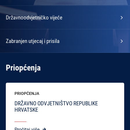
Državnoodvjetničko vijeće
Zabranjen utjecaj i prisila
Priopćenja
PRIOPĆENJA
DRŽAVNO ODVJETNIŠTVO REPUBLIKE
HRVATSKE
Pročitaj više