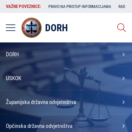
Skoči
VAŽNE
VAŽNE POVEZNICE:
PRAVO NA PRISTUP INFORMACIJAMA
RAD SA
na
POVEZNICE:
glavni
sadržaj
DORH
Izbornik
DORH
na
naslovnoj
USKOK
Županijska državna odvjetništva
Općinska državna odvjetništva