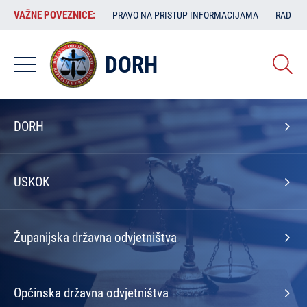
Skoči
VAŽNE
VAŽNE POVEZNICE:
PRAVO NA PRISTUP INFORMACIJAMA
RAD SA
na
POVEZNICE:
glavni
sadržaj
DORH
Izbornik
DORH
na
naslovnoj
USKOK
Županijska državna odvjetništva
Općinska državna odvjetništva