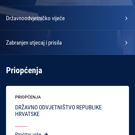
Državnoodvjetničko vijeće
Zabranjen utjecaj i prisila
Priopćenja
PRIOPĆENJA
DRŽAVNO ODVJETNIŠTVO REPUBLIKE
HRVATSKE
Pročitaj više