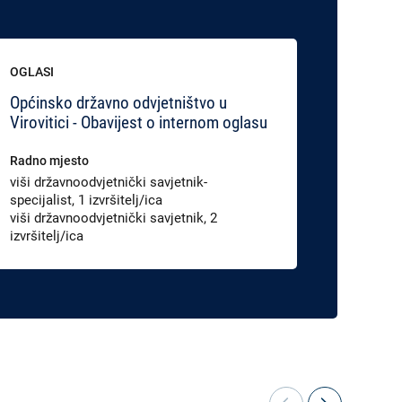
OGLASI
NATJEČA
Općinsko državno odvjetništvo u
Županij
Virovitici - Obavijest o internom oglasu
Zagrebu
postup
Radno mjesto
Radno m
viši državnoodvjetnički savjetnik-
specijalist, 1 izvršitelj/ica
zapisnič
viši državnoodvjetnički savjetnik, 2
izvršitelj/ica