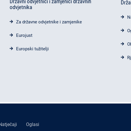
Državni odvjetnici i zamjenici državnih
Drža
odvjetnika
N
Za državne odvjetnike i zamjenike
O
Eurojust
O
Europski tužitelji
R
Natječaji
Oglasi