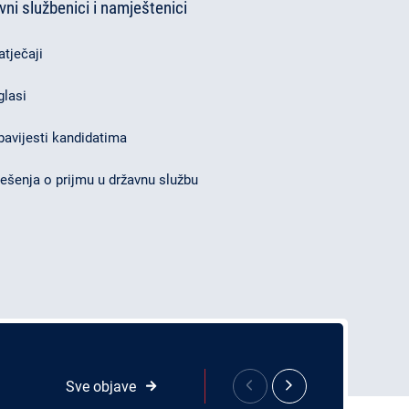
vni službenici i namještenici
atječaji
glasi
bavijesti kandidatima
ješenja o prijmu u državnu službu
Sve objave