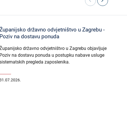
Županijsko državno odvjetništvo u Zagrebu -
Opći
Poziv na dostavu ponuda
savj
pos
Županijsko državno odvjetništvo u Zagrebu objavljuje
Poziv na dostavu ponuda u postupku nabave usluge
Općin
sistematskih pregleda zaposlenika.
savje
jedn
31.07.2026.
27.07