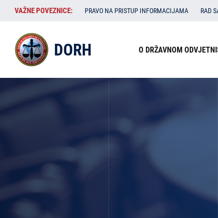
Skoči
VAŽNE
VAŽNE POVEZNICE:
PRAVO NA PRISTUP INFORMACIJAMA
RAD 
na
POVEZNICE:
glavni
Izbornik
sadržaj
DORH
O DRŽAVNOM ODVJETNI
u
zaglavlju
Izbornik
na
naslovnoj