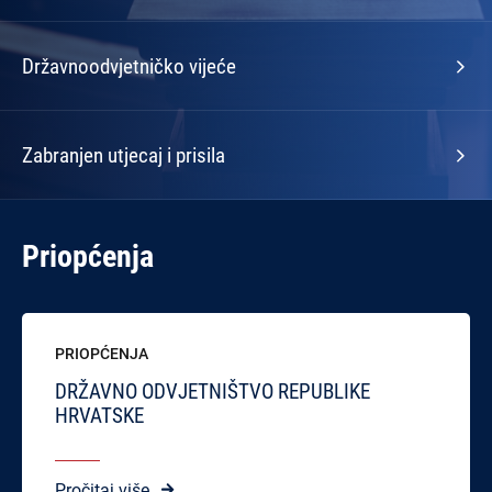
Državnoodvjetničko vijeće
Zabranjen utjecaj i prisila
Priopćenja
PRIOPĆENJA
DRŽAVNO ODVJETNIŠTVO REPUBLIKE
HRVATSKE
Pročitaj više