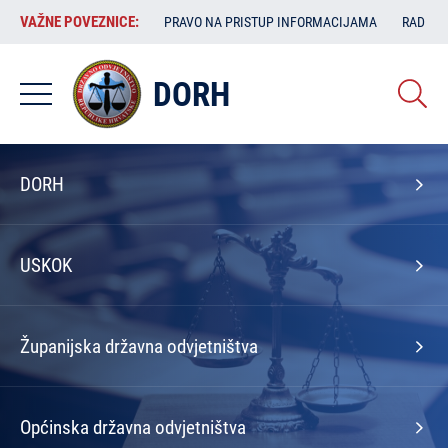
Skoči
VAŽNE
VAŽNE POVEZNICE:
PRAVO NA PRISTUP INFORMACIJAMA
RAD SA
na
POVEZNICE:
glavni
sadržaj
DORH
Izbornik
DORH
na
naslovnoj
USKOK
Županijska državna odvjetništva
Općinska državna odvjetništva