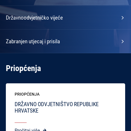
Državnoodvjetničko vijeće
Zabranjen utjecaj i prisila
Priopćenja
PRIOPĆENJA
DRŽAVNO ODVJETNIŠTVO REPUBLIKE
HRVATSKE
Pročitaj više