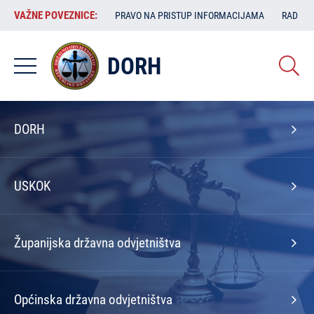
Skoči
VAŽNE
VAŽNE POVEZNICE:
PRAVO NA PRISTUP INFORMACIJAMA
RAD SA
na
POVEZNICE:
glavni
sadržaj
DORH
Izbornik
DORH
na
naslovnoj
USKOK
Županijska državna odvjetništva
Općinska državna odvjetništva