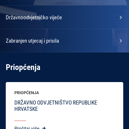
Državnoodvjetničko vijeće
Zabranjen utjecaj i prisila
Priopćenja
PRIOPĆENJA
DRŽAVNO ODVJETNIŠTVO REPUBLIKE
HRVATSKE
Pročitaj više