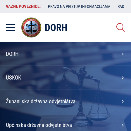
Skoči
VAŽNE
VAŽNE POVEZNICE:
PRAVO NA PRISTUP INFORMACIJAMA
RAD SA
na
POVEZNICE:
glavni
sadržaj
DORH
Izbornik
DORH
na
naslovnoj
USKOK
Županijska državna odvjetništva
Općinska državna odvjetništva