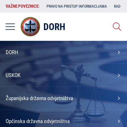
Skoči
VAŽNE
VAŽNE POVEZNICE:
PRAVO NA PRISTUP INFORMACIJAMA
RAD SA
na
POVEZNICE:
glavni
sadržaj
DORH
Izbornik
DORH
na
naslovnoj
USKOK
Županijska državna odvjetništva
Općinska državna odvjetništva