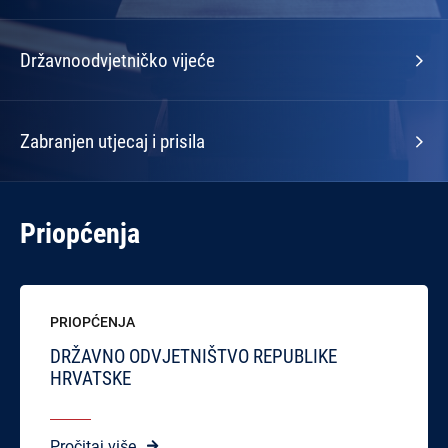
Državnoodvjetničko vijeće
Zabranjen utjecaj i prisila
Priopćenja
PRIOPĆENJA
DRŽAVNO ODVJETNIŠTVO REPUBLIKE
HRVATSKE
Pročitaj više